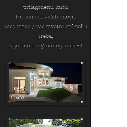
prilagođenu kuću
Na osnovu vaših snova.
Vaše vizije / vaš životni stil želi i
treba,
Nije ono što graditelj diktira!
Costa