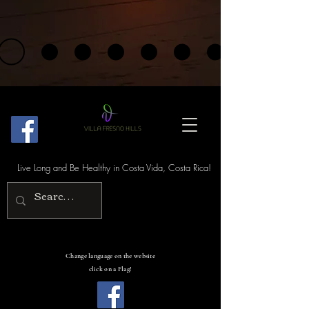
Live Long and Be Healthy in Costa Vida, Costa Rica!
Change language on the website
click on a Flag!